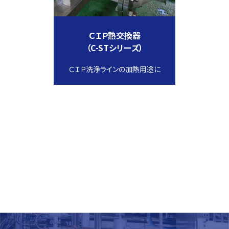
ＣＩＰ熱交換器
（C-STシリーズ）
ＣＩＰ洗浄ラインの加熱用途に